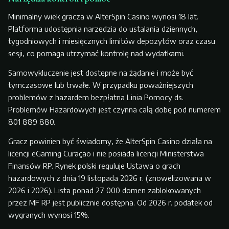
Minimalny wiek gracza w AlterSpin Casino wynosi 18 lat.
Platforma udostępnia narzędzia do ustalania dziennych,
tygodniowych i miesięcznych limitów depozytów oraz czasu
sesji, co pomaga utrzymać kontrolę nad wydatkami.
Samowykluczenie jest dostępne na żądanie i może być
tymczasowe lub trwałe. W przypadku poważniejszych
problemów z hazardem bezpłatna Linia Pomocy ds.
Problemów Hazardowych jest czynna całą dobę pod numerem
801 889 880.
Gracz powinien być świadomy, że AlterSpin Casino działa na
licencji eGaming Curaçao i nie posiada licencji Ministerstwa
Finansów RP. Rynek polski reguluje Ustawa o grach
hazardowych z dnia 19 listopada 2026 r. (znowelizowana w
2026 i 2026). Lista ponad 27 000 domen zablokowanych
przez MF RP jest publicznie dostępna. Od 2026 r. podatek od
wygranych wynosi 15%.