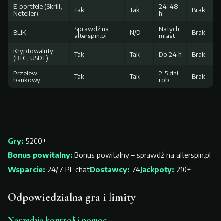
E-portfele (Skrill,
24-48
Tak
Tak
Brak
Neteller)
h
Sprawdź na
Natych
BLIK
N/D
Brak
alterspin.pl
miast
Kryptowaluty
Tak
Tak
Do 24 h
Brak
(BTC, USDT)
Przelew
2-5 dni
Tak
Tak
Brak
bankowy
rob.
Gry:
5200+
Bonus powitalny:
Bonus powitalny – sprawdź na alterspin.pl
Wsparcie:
24/7 PL chat
Dostawcy:
74
Jackpoty:
210+
Odpowiedzialna gra i limity
Narzędzia kontroli i pomoc