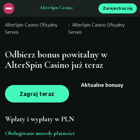
AlterSpin Casino
Zarejestruj się
AlterSpin Casino Oficjalny
AlterSpin Casino Oficjalny
Serwis
Serwis
Odbierz bonus powitalny w
AlterSpin Casino już teraz
Aktualne bonusy
Zagraj teraz
Wpłaty i wypłaty w PLN
Obsługiwane metody płatności