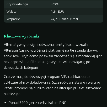
Gry w katalogu
5200+
Waluty
PLN, EUR
Wsparcie
24/7 PL chat i e-mail
Kluczowe wyróżniki
Alternatywny design i odważna identyfikacja wizualna
AlterSpin Casino wyróżniają platformę na tle standardowych
serwisów. Tryb demo pozwala zapoznać się z mechaniką gier
bez depozytu, a filtr katalogowy ułatwia nawigację po
dziesiątkach kategorii.
Gracze mają do dyspozycji program VIP, cashback oraz
cykliczne oferty doładowania. Szczegółowe stawki i warunki
każdej promocji są publikowane na alterspin.pl i aktualizowane
na bieżąco.
Ponad 5200 gier z certyfikatem RNG