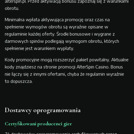
alterspin.pl. Przed aktywacją bonusu zapoznaj się z warunkami
obrotu.
Minimalna wpłata aktywująca promocję oraz czas na
spełnienie wymogów obrotu są wyraźnie opisane w
regulaminie każdej oferty. Środki bonusowe i wygrane z
darmowych spinów podlegają wymogom obrotu, których
spełnienie jest warunkiem wypłaty.
Kody promocyjne mogą rozszerzyć pakiet powitalny. Aktualne
kody znajdziesz na stronie promocji AlterSpin Casino. Bonus
nie łączy się z innymi ofertami, chyba że regulamin wyraźnie
to dopuszcza.
Dostawcy oprogramowania
Certyfikowani producenci gier