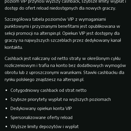
poziom VIP przynosi wyższy cashback, szybsze limity wypłat i
dostęp do ofert reload niedostępnych dla nowych graczy.
Szczegółowa tabela poziomów VIP z wymaganiami
punktowymi i przyznanymi benefitami jest opublikowana w
sekcji promocji na alterspin.pl. Opiekun VIP jest dostępny dla
graczy na najwyższych szczeblach przez dedykowany kanał
kontaktu.
Cashback jest naliczany od netto straty w określonym cyklu
rozliczeniowym i trafia na konto bez dodatkowych wymogów
obrotu lub z uproszczonymi warunkami. Stawki cashbacku dla
rynku polskiego znajdziesz na alterspin.pl.
Cotygodniowy cashback od strat netto
Szybsze priorytety wypłat na wyższych poziomach
Dedykowany opiekun konta VIP
Spersonalizowane oferty reload
Wyższe limity depozytów i wypłat