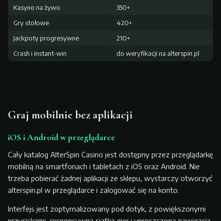
Kasyno na żywo
350+
Gry stołowe
420+
Jackpoty progresywne
210+
Crash i instant-win
do weryfikacji na alterspin.pl
Graj mobilnie bez aplikacji
iOS i Android w przeglądarce
Cały katalog AlterSpin Casino jest dostępny przez przeglądarkę
mobilną na smartfonach i tabletach z iOS oraz Android. Nie
trzeba pobierać żadnej aplikacji ze sklepu, wystarczy otworzyć
alterspin.pl w przeglądarce i zalogować się na konto.
Interfejs jest zoptymalizowany pod dotyk, z powiększonymi
przyciskami, responsywną siatką gier i uproszczoną nawigacją