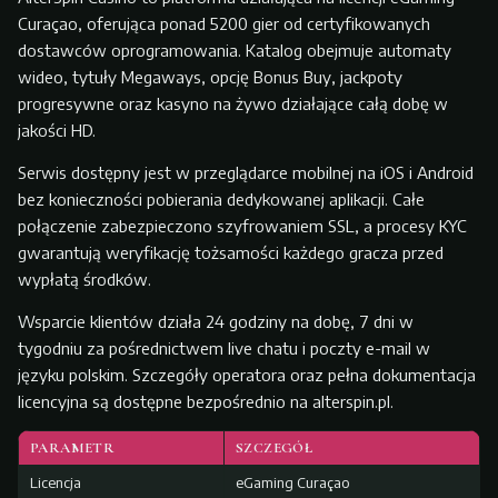
Curaçao, oferująca ponad 5200 gier od certyfikowanych
dostawców oprogramowania. Katalog obejmuje automaty
wideo, tytuły Megaways, opcję Bonus Buy, jackpoty
progresywne oraz kasyno na żywo działające całą dobę w
jakości HD.
Serwis dostępny jest w przeglądarce mobilnej na iOS i Android
bez konieczności pobierania dedykowanej aplikacji. Całe
połączenie zabezpieczono szyfrowaniem SSL, a procesy KYC
gwarantują weryfikację tożsamości każdego gracza przed
wypłatą środków.
Wsparcie klientów działa 24 godziny na dobę, 7 dni w
tygodniu za pośrednictwem live chatu i poczty e-mail w
języku polskim. Szczegóły operatora oraz pełna dokumentacja
licencyjna są dostępne bezpośrednio na alterspin.pl.
PARAMETR
SZCZEGÓŁ
Licencja
eGaming Curaçao